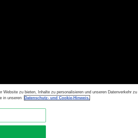
r Website zu bieten, Inhalte zu personalisieren und unseren Datenverkehr z
ie in unseren
Datenschutz- und Cookie-Hinweis.
p
Disclaimer
Datenschutz- und Cookie-Hinweis
Impressum