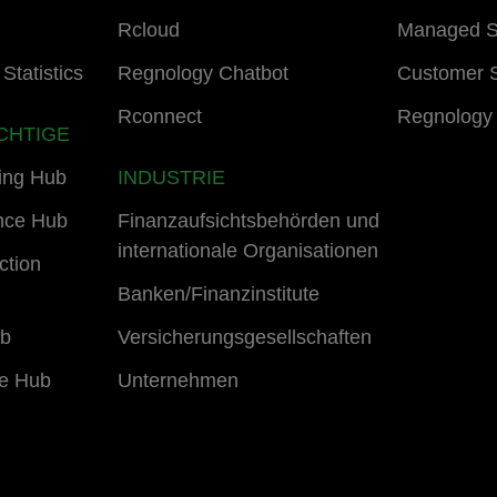
Rcloud
Managed S
Statistics
Regnology Chatbot
Customer 
Rconnect
Regnology
CHTIGE
ing Hub
INDUSTRIE
nce Hub
Finanzaufsichtsbehörden und
internationale Organisationen
ction
Banken/Finanzinstitute
ub
Versicherungsgesellschaften
e Hub
Unternehmen