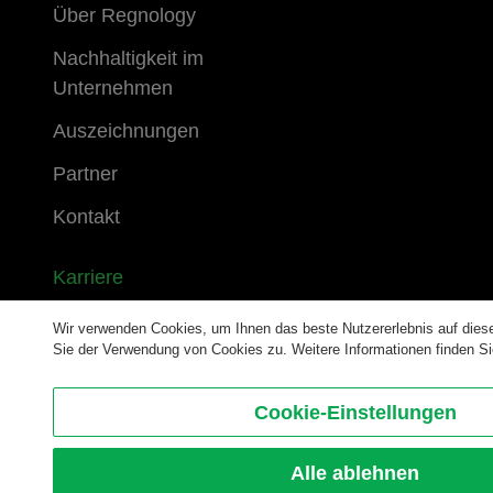
Über Regnology
Nachhaltigkeit im
Unternehmen
Auszeichnungen
Partner
Kontakt
Karriere
Wir verwenden Cookies, um Ihnen das beste Nutzererlebnis auf diese
Kundenbereich
Sie der Verwendung von Cookies zu. Weitere Informationen finden S
Cookie-Einstellungen
Melden Sie sich für unseren Newsletter an
Sitema
Alle ablehnen