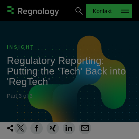
Kontakt
INSIGHT
Regulatory Reporting:
Putting the 'Tech' Back into
'RegTech'
Part 3 of 3