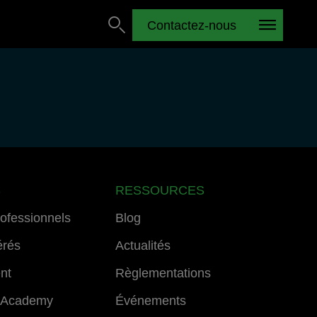
Contactez-nous
S
RESSOURCES
rofessionnels
Blog
érés
Actualités
ent
Règlementations
 Academy
Événements