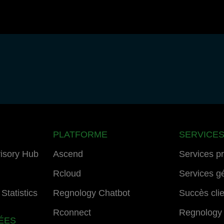
PLATFORME
SERVICE
isory Hub
Ascend
Services p
Rcloud
Services g
Statistics
Regnology Chatbot
Succès cli
Rconnect
Regnology
ÉES