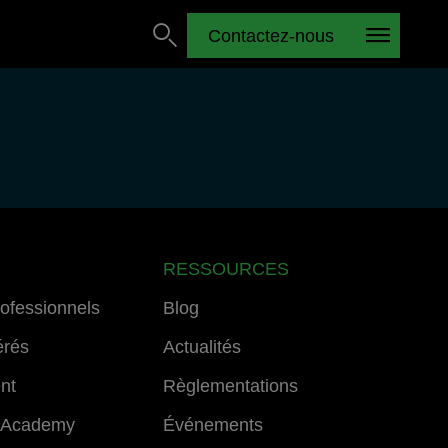
Contactez-nous
S
RESSOURCES
rofessionnels
Blog
érés
Actualités
ent
Règlementations
 Academy
Événements