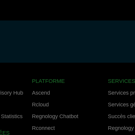
PLATFORME
SERVICE
isory Hub
Ascend
Services p
Rcloud
Services g
Statistics
Regnology Chatbot
Succès cli
Rconnect
Regnology
ÉES